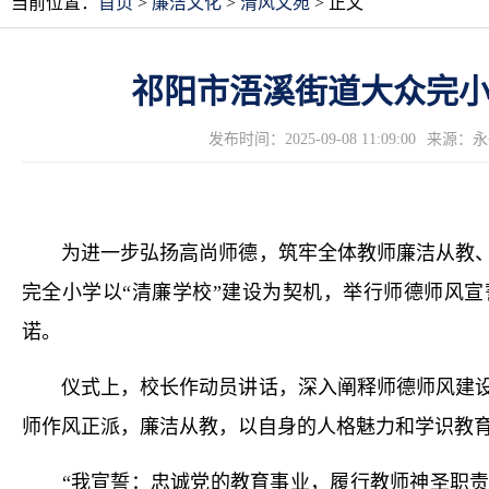
当前位置：
首页
>
廉洁文化
>
清风文苑
> 正文
祁阳市浯溪街道大众完
发布时间：2025-09-08 11:09:00
来源：永
为进一步弘扬高尚师德，筑牢全体教师廉洁从教、
完全小学以“清廉学校”建设为契机，举行师德师风宣
诺。
仪式上，校长作动员讲话，深入阐释师德师风建设
师作风正派，廉洁从教，以自身的人格魅力和学识教
“我宣誓：忠诚党的教育事业，履行教师神圣职责