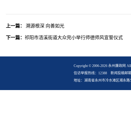
上一篇：
溯源根深 向善如光
下一篇：
祁阳市浯溪街道大众完小举行师德师风宣誓仪式
Copyright © 2006-2026 永州
信访举报热线：12388 新闻投稿邮箱：yzlz
地址：湖南省永州市冷水滩区湘永路5