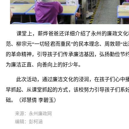
课堂上，薪烨爸爸还详细介绍了永州的廉政文化教
范、柳宗元“一切轻君而重民”的民本理念、周敦颐“出
的革命精神，引导孩子们传承廉洁基因，弘扬勤俭节
为廉洁正直、向善向上的好少年。
此次活动，通过廉洁文化的浸润，在孩子们心中播
早抓起、从课堂抓起的方式，该校努力引导孩子们系
础。（邓慧倩 李碧玉）
来源：永州廉政网
编辑：彭柯涵