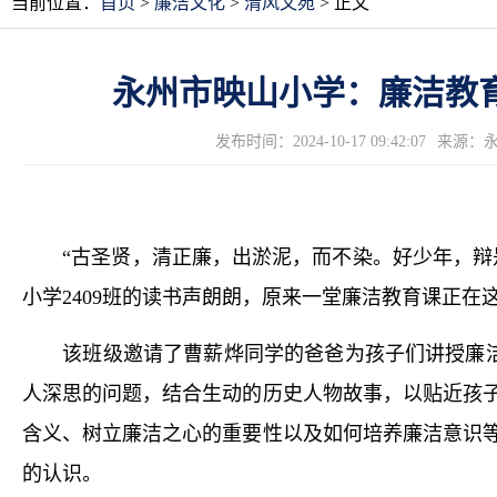
当前位置：
首页
>
廉洁文化
>
清风文苑
> 正文
永州市映山小学：廉洁教
发布时间：2024-10-17 09:42:07
来源：
“古圣贤，清正廉，出淤泥，而不染。好少年，辩是非
小学2409班的读书声朗朗，原来一堂廉洁教育课正在
该班级邀请了曹薪烨同学的爸爸为孩子们讲授廉洁教
人深思的问题，结合生动的历史人物故事，以贴近孩
含义、树立廉洁之心的重要性以及如何培养廉洁意识
的认识。