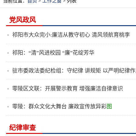
当前位置：
首页
>
工作之窗
> 列表
党风政风
祁阳市大众完小:廉洁从教守初心 清风领航育桃李
祁阳：“清”风进校园 “廉”花绽芳华
驻市委政法委纪检组：守纪律 讲规矩 以严明纪律
零陵区文联：开展警示教育 增强廉洁自律意识
零陵：群众文化大舞台 廉政宣传放异彩
图
纪律审查