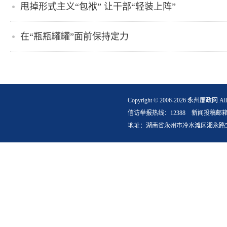
甩掉形式主义“包袱” 让干部“轻装上阵”
在“瓶瓶罐罐”面前保持定力
Copyright © 2006-2026 永州
信访举报热线：12388 新闻投稿邮箱：yzlz
地址：湖南省永州市冷水滩区湘永路5