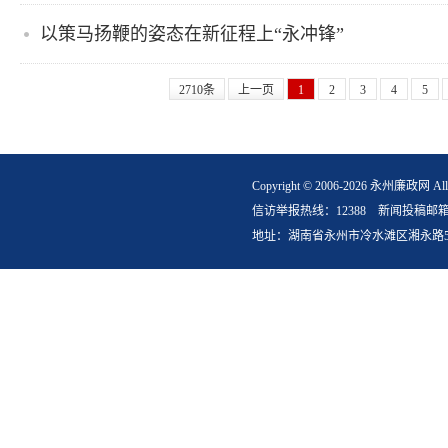
以策马扬鞭的姿态在新征程上“永冲锋”
2710条
上一页
1
2
3
4
5
Copyright © 2006-2026 永州
信访举报热线：12388 新闻投稿邮箱：yzlz
地址：湖南省永州市冷水滩区湘永路5